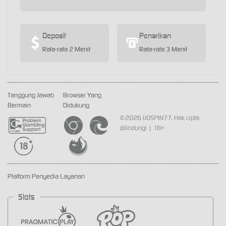
Deposit
Penarikan
Rata-rata 2 Menit
Rata-rata 3 Menit
Tanggung Jawab
Browser Yang
Bermain
Didukung
©2026 IJOSPIN77. Hak cipta
dilindungi | 18+
Platform Penyedia Layanan
Slots