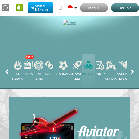
Main di
MASUK
DAFTAR
Telegram
HOT
SLOTS
LIVE
RACE
OLAHRAGA
CRASH
ARCADE
POKER
E-
SABUNG
PROM
GAMES
CASINO
GAME
SPORTS
AYAM