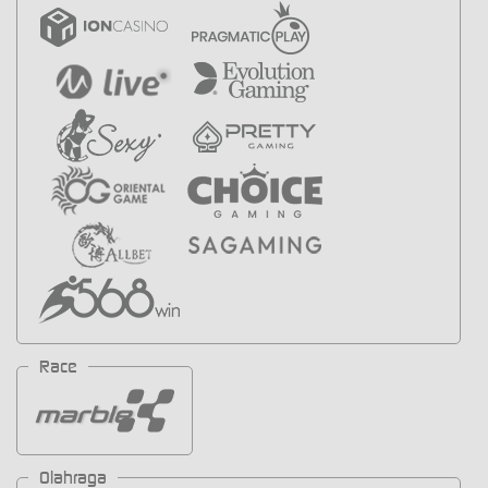
Race
Olahraga