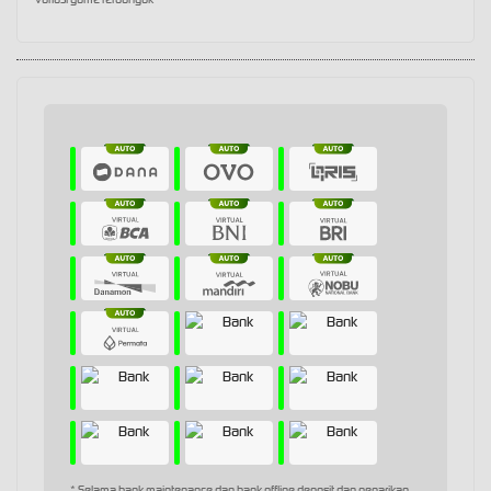
* Selama bank maintenance dan bank offline deposit dan penarikan