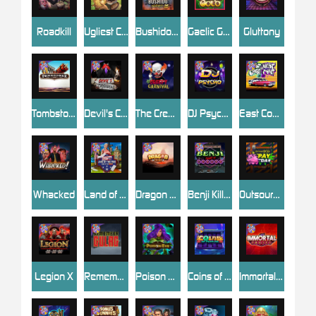
Roadkill
Ugliest Catch
Bushido Way xNudge
Gaelic Gold
Gluttony
Tombstone
Devil's Crossroad
The Creepy Carnival
DJ Psycho
East Coast Vs West Coast
Whacked
Land of the Free
Dragon Tribe
Benji Killed in Vegas
Outsourced: Payday
Legion X
Remember Gulag
Poison Eve
Coins of Fortune
Immortal Fruits