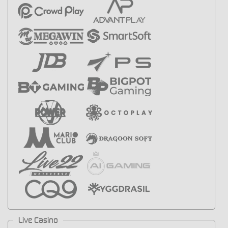
Live Casino