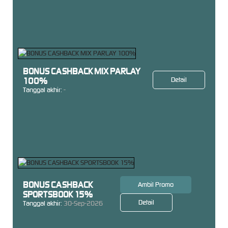
BONUS CASHBACK MIX PARLAY
100%
Detail
Tanggal akhir:
-
BONUS CASHBACK
Ambil Promo
SPORTSBOOK 15%
Detail
Tanggal akhir:
30-Sep-2026