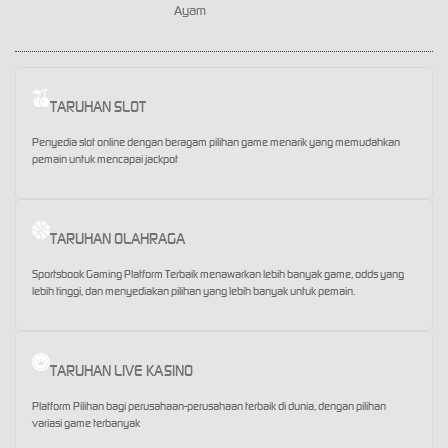
Ayam
TARUHAN SLOT
Penyedia slot online dengan beragam pilihan game menarik yang memudahkan
pemain untuk mencapai jackpot
TARUHAN OLAHRAGA
Sportsbook Gaming Platform Terbaik menawarkan lebih banyak game, odds yang
lebih tinggi, dan menyediakan pilihan yang lebih banyak untuk pemain.
TARUHAN LIVE KASINO
Platform Pilihan bagi perusahaan-perusahaan terbaik di dunia, dengan pilihan
variasi game terbanyak