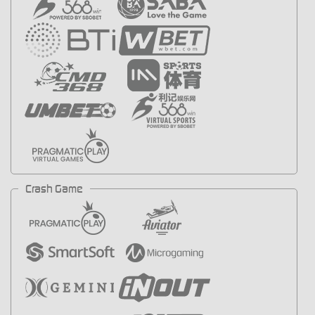
Crash Game