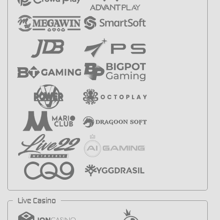
Live Casino