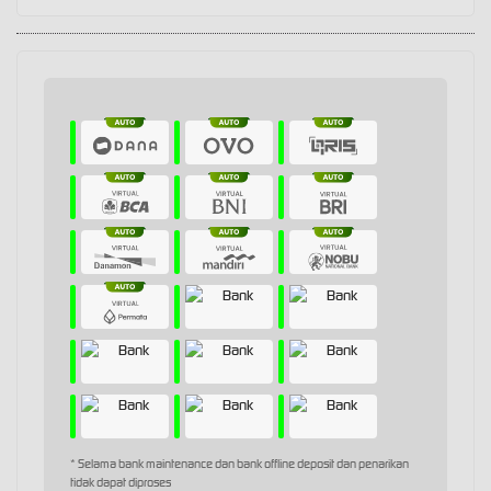
* Selama bank maintenance dan bank offline deposit dan penarikan
tidak dapat diproses