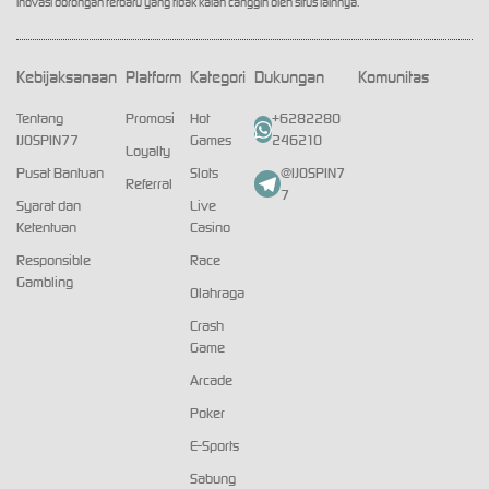
inovasi dorongan terbaru yang tidak kalah canggih oleh situs lainnya.
Kebijaksanaan
Platform
Kategori
Dukungan
Komunitas
Tentang
Promosi
Hot
+6282280
IJOSPIN77
Games
246210
Loyalty
Pusat Bantuan
Slots
@IJOSPIN7
Referral
7
Syarat dan
Live
Ketentuan
Casino
Responsible
Race
Gambling
Olahraga
Crash
Game
Arcade
Poker
E-Sports
Sabung