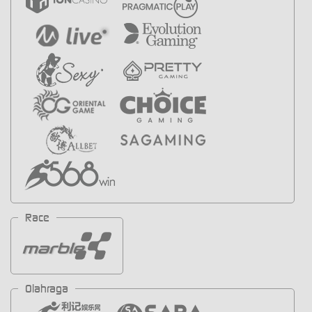
Race
Olahraga