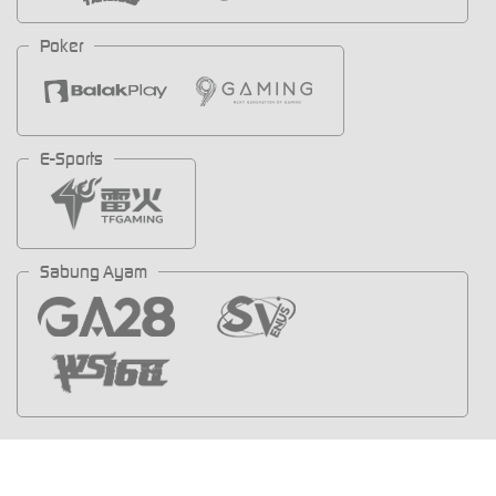
Poker
E-Sports
Sabung Ayam