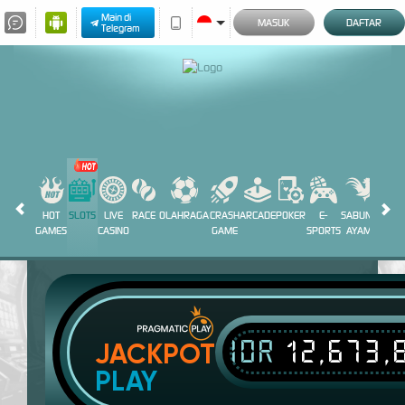
Main di
MASUK
DAFTAR
Telegram
HOT
SLOTS
LIVE
RACE
OLAHRAGA
CRASH
ARCADE
POKER
E-
SABUNG
PROM
GAMES
CASINO
GAME
SPORTS
AYAM
IDR
12,673,
JACKPOT
PLAY