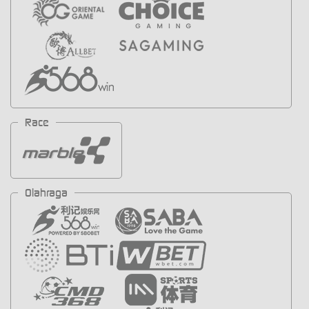
Race
Olahraga