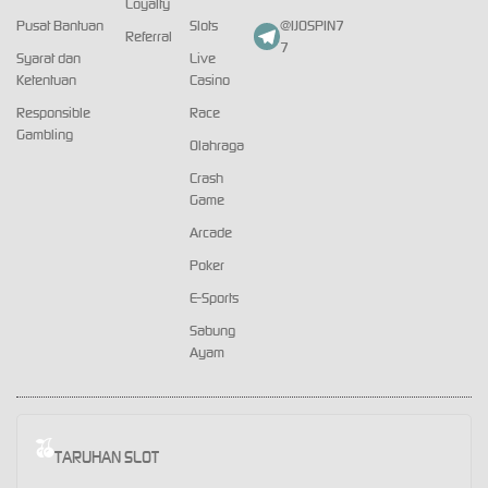
Loyalty
Pusat Bantuan
Slots
@IJOSPIN7
Referral
7
Syarat dan
Live
Ketentuan
Casino
Responsible
Race
Gambling
Olahraga
Crash
Game
Arcade
Poker
E-Sports
Sabung
Ayam
TARUHAN SLOT