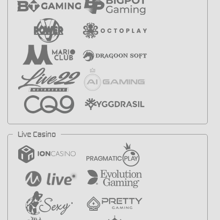
Live Casino