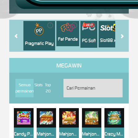
i
i
i
i
i
Facha
Fat Panda
Slot88 x PP
PG Soft
Pragmatic Play
MEGAWIN
Semua
Slots
Top
permainan
20
Candy Paradise 2048
Mahjong Hit +
Mahjong Hit
Mahjong Hit 2
Crazy Mahjong