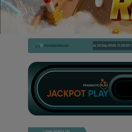
Pemberitahuan
: PP Virtual Sports pada 30-Jun-2026 dari 15.00.00 sampai 30-Sep-2026 15.00.00. Selama waktu
JACKPOT
PLAY