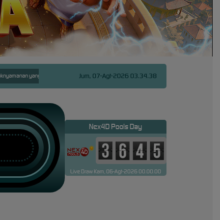
Jum, 07-Agt-2026 03.34.38
n yang mungkin ditimbulkan.
Pemeliharaan Terjadwal: MarbleX pada 31-Jul-2026 dari 00.00.
Nex4D Pools Day
Live Draw Kam, 06-Agt-2026 00.00.00