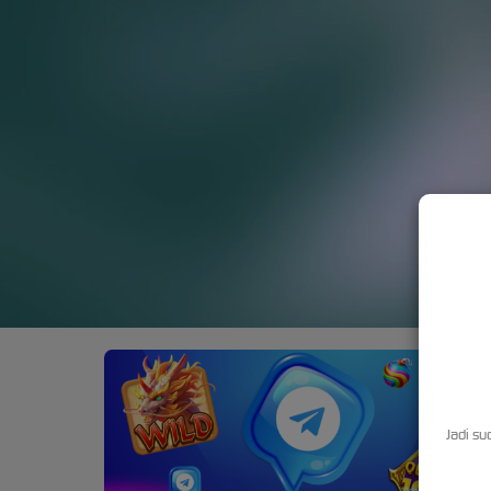
j****k
IDR
1,018,000.00
Gates of Olympus 1000
d***g
IDR
842,960.00
Gates of Olympus 1000
clarie****4
IDR
754,140.00
Mahjong Wins 2
a***t
IDR
533,080.00
Gates of Olympus Super
Scatter
a***t
IDR
524,100.00
Gates of Olympus Super
Scatter
Jadi su