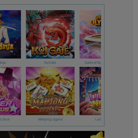
inja
Koi Gate
Gates of Olympus Roulette
r Zeus
Mahjong Legend
Lucky Neko