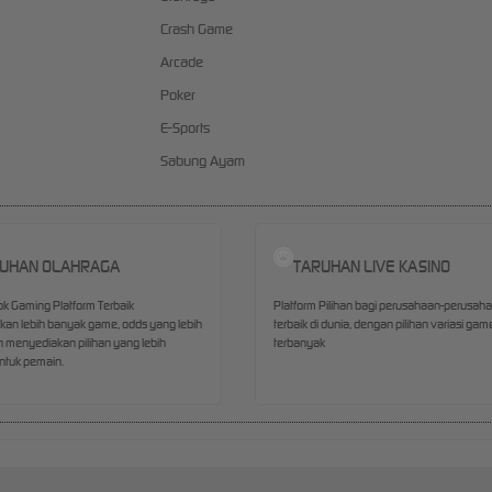
Olahraga
Crash Game
Arcade
Poker
E-Sports
Sabung Ayam
UHAN OLAHRAGA
TARUHAN LIVE KASINO
k Gaming Platform Terbaik
Platform Pilihan bagi perusahaan-perusah
an lebih banyak game, odds yang lebih
terbaik di dunia, dengan pilihan variasi gam
an menyediakan pilihan yang lebih
terbanyak
ntuk pemain.